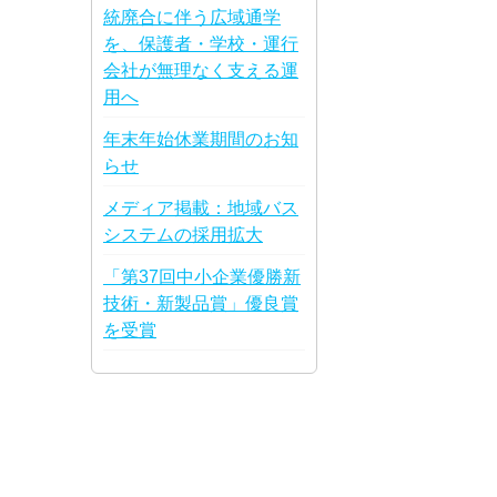
統廃合に伴う広域通学
を、保護者・学校・運行
会社が無理なく支える運
用へ
年末年始休業期間のお知
らせ
メディア掲載：地域バス
システムの採用拡大
「第37回中小企業優勝新
技術・新製品賞」優良賞
を受賞