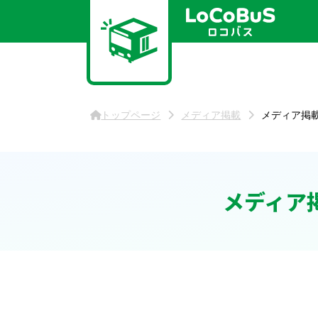
コ
ン
テ
ン
ツ
へ
ス
トップページ
メディア掲載
メディア掲
キ
ッ
プ
メディア